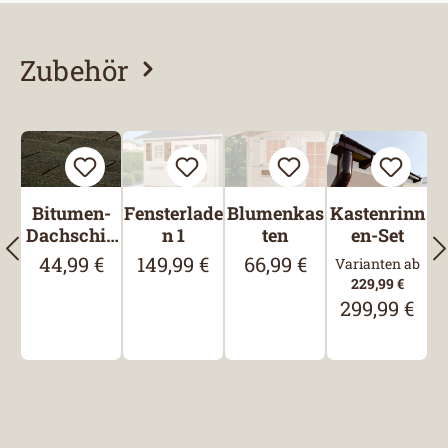
Zubehör
Produktgalerie überspringen
Bitumen-
Fensterlade
Blumenkas
Kastenrinn
Dachschin
n 1
ten
en-Set
deln,
44,99 €
149,99 €
66,99 €
Regulärer Preis:
Regulärer Preis:
Regulärer Preis:
Varianten ab
Rechteck,
229,99 €
Schwarz
299,99 €
Regulärer Pre