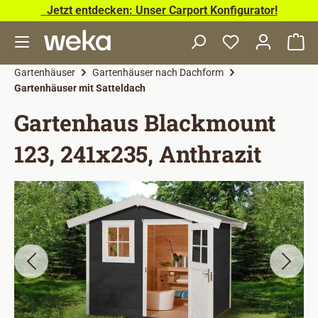
Jetzt entdecken: Unser Carport Konfigurator!
Zum Hauptinhalt springen
Wa
Gartenhäuser
Gartenhäuser nach Dachform
Gartenhäuser mit Satteldach
Gartenhaus Blackmount
123, 241x235, Anthrazit
Bildergalerie überspringen