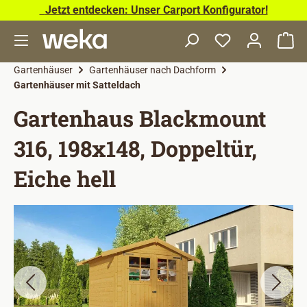
Jetzt entdecken: Unser Carport Konfigurator!
Zum Hauptinhalt springen
Wa
Gartenhäuser
Gartenhäuser nach Dachform
Gartenhäuser mit Satteldach
Gartenhaus Blackmount
316, 198x148, Doppeltür,
Eiche hell
Bildergalerie überspringen