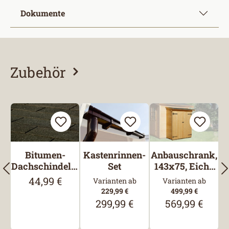
Dokumente
Zubehör
Produktgalerie überspringen
Bitumen-
Kastenrinnen-
Anbauschrank,
Dachschindeln,
Set
143x75, Eiche
Rechteck,
hell
44,99 €
Regulärer Preis:
Varianten ab
Varianten ab
Schwarz
229,99 €
499,99 €
299,99 €
569,99 €
Regulärer Preis:
Regulärer Preis