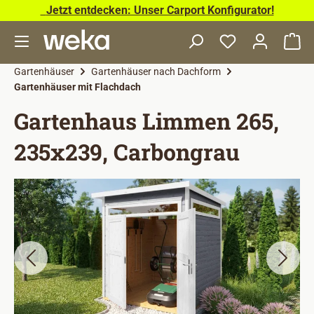
Jetzt entdecken: Unser Carport Konfigurator!
Zum Hauptinhalt springen
Wa
Gartenhäuser
Gartenhäuser nach Dachform
Gartenhäuser mit Flachdach
Gartenhaus Limmen 265,
235x239, Carbongrau
Bildergalerie überspringen