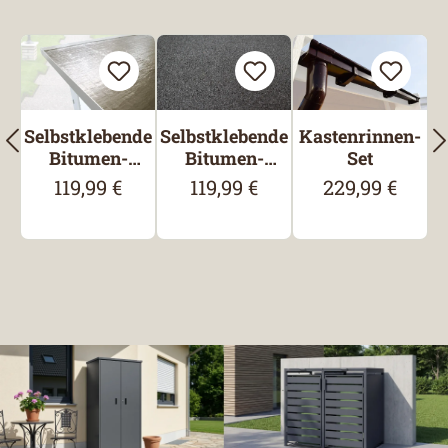
Produktgalerie überspringen
Selbstklebende
Selbstklebende
Kastenrinnen-
Bitumen-
Bitumen-
Set
Dachbahn
Dachbahn,
119,99 €
119,99 €
229,99 €
Regulärer Preis:
Regulärer Preis:
Regulärer Preis
besandet