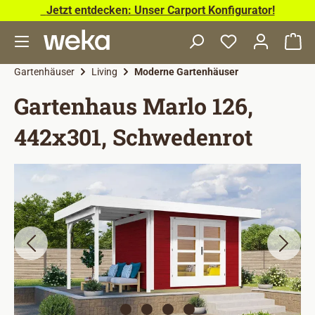
Jetzt entdecken: Unser Carport Konfigurator!
Zum Hauptinhalt springen
Wa
Gartenhäuser
Living
Moderne Gartenhäuser
Gartenhaus Marlo 126,
442x301, Schwedenrot
Bildergalerie überspringen