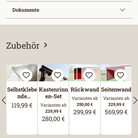
Dokumente
Zubehör
Produktgalerie überspringen
Selbstklebe
Kastenrinn
Rückwand
Seitenwand
nde
en-Set
Varianten ab
Varianten ab
Bitumen-
119,99 €
Regulärer Preis:
250,00 €
329,99 €
Varianten ab
Dachbahn
299,99 €
569,99 €
229,99 €
Regulärer Preis:
Regulärer Pre
280,00 €
Regulärer Preis: