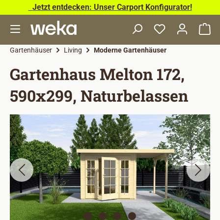
Jetzt entdecken: Unser Carport Konfigurator!
Zum Hauptinhalt springen
Wa
Gartenhäuser
Living
Moderne Gartenhäuser
Gartenhaus Melton 172,
590x299, Naturbelassen
Bildergalerie überspringen