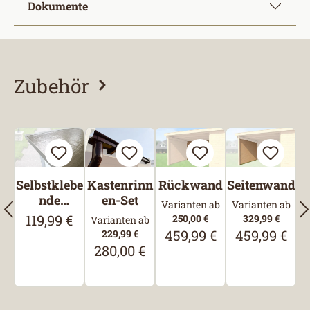
Dokumente
Zubehör
Produktgalerie überspringen
Selbstklebe
Kastenrinn
Rückwand
Seitenwand
nde
en-Set
Varianten ab
Varianten ab
Bitumen-
119,99 €
Regulärer Preis:
250,00 €
329,99 €
Varianten ab
Dachbahn
459,99 €
459,99 €
229,99 €
Regulärer Preis:
Regulärer Pre
280,00 €
Regulärer Preis: