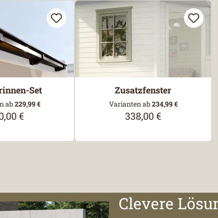
rinnen-Set
Zusatzfenster
n ab
229,99 €
Varianten ab
234,99 €
0,00 €
338,00 €
ulärer Preis:
Regulärer Preis:
Clevere Lösu