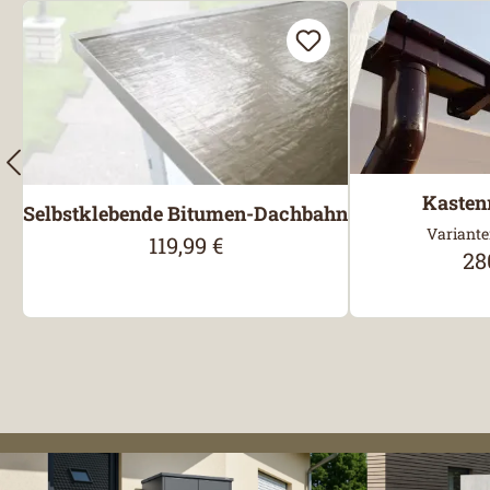
Kasten
Selbstklebende Bitumen-Dachbahn
Variante
119,99 €
Regulärer Preis:
28
Reg