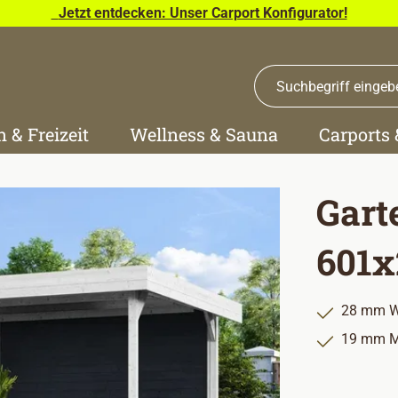
Jetzt entdecken: Unser Carport Konfigurator!
n & Freizeit
Wellness & Sauna
Carports
Gart
601x
28 mm W
19 mm M