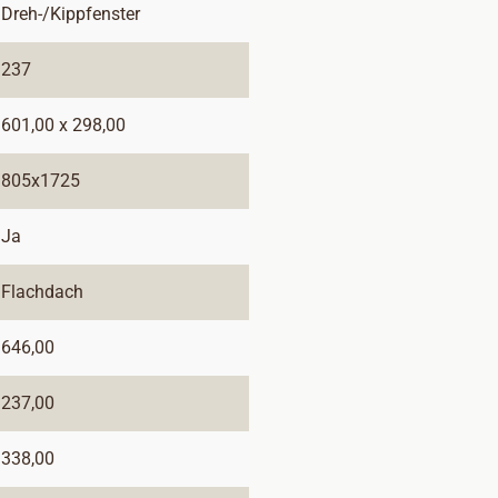
Dreh-/Kippfenster
237
601,00 x 298,00
805x1725
Ja
Flachdach
646,00
237,00
338,00