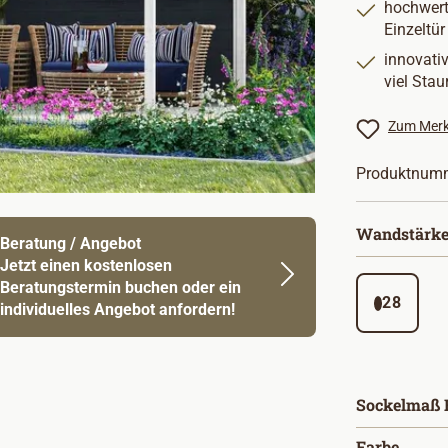
hochwert
Einzeltür
innovati
viel Sta
Zum Merk
Produktnum
Wandstärke
Beratung / Angebot
Jetzt einen kostenlosen
Beratungstermin buchen oder ein
28
individuelles Angebot anfordern!
Sockelmaß B
auswä
Farbe