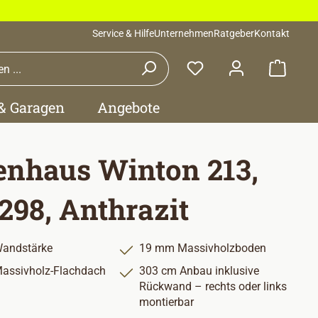
Service & Hilfe
Unternehmen
Ratgeber
Kontakt
Waren
 & Garagen
Angebote
enhaus Winton 213,
298, Anthrazit
andstärke
19 mm Massivholzboden
assivholz-Flachdach
303 cm Anbau inklusive
Rückwand – rechts oder links
montierbar