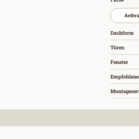
a
Dachform
ausw
Türen
aus
Fenster
Empfohlene
Montageser