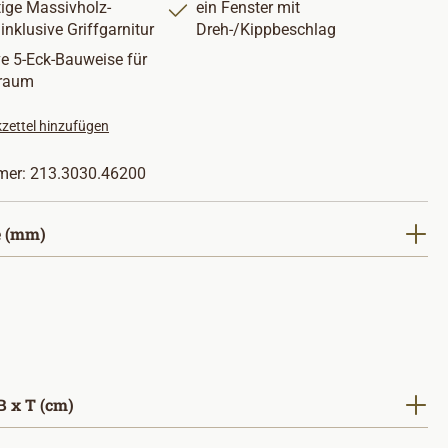
ige Massivholz-
ein Fenster mit
 inklusive Griffgarnitur
Dreh-/Kippbeschlag
ve 5-Eck-Bauweise für
uraum
zettel hinzufügen
mer:
213.3030.46200
auswählen
 (mm)
auswählen
 x T (cm)
hlen