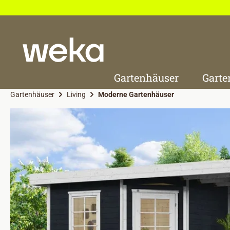
 Hauptinhalt springen
Zur Suche springen
Zur Hauptnavigation springen
Gartenhäuser
Garte
Gartenhäuser
Living
Moderne Gartenhäuser
Bildergalerie überspringen