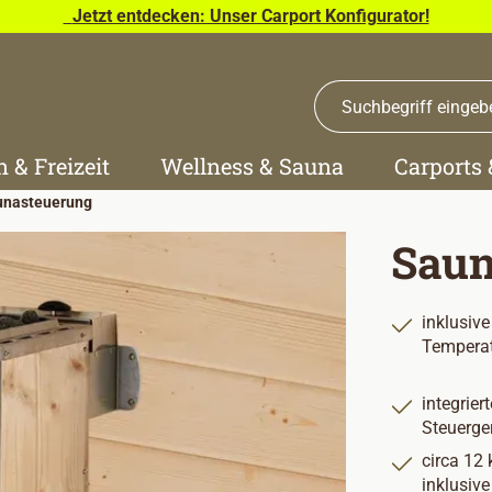
Jetzt entdecken: Unser Carport Konfigurator!
n & Freizeit
Wellness & Sauna
Carports
unasteuerung
Saun
inklusive
Tempera
integrie
Steuerge
circa 12
inklusive