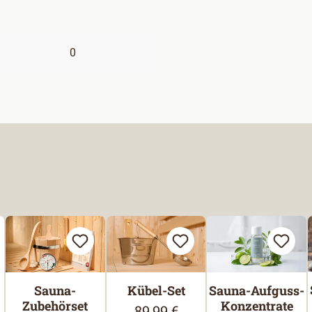
0
Sauna-
Kübel-Set
Sauna-Aufguss-
Zubehörset
Konzentrate
89,99 €
Regulärer Preis: