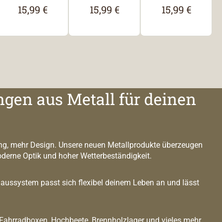
15,99 €
15,99 €
15,99 €
Regulärer Preis:
Regulärer Preis:
Regulärer Prei
is:
ngen aus Metall für deinen
g, mehr Design. Unsere neuen Metallprodukte überzeugen
oderne Optik und hoher Wetterbeständigkeit.
ussystem passt sich flexibel deinem Leben an und lässt
 Fahrradboxen, Hochbeete, Brennholzlager und vieles mehr