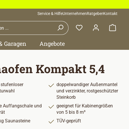
Service & Hilfe
Unternehmen
Ratgeber
Kontakt
Waren
 & Garagen
Angebote
aofen Kompakt 5,4
 stufenloser
doppelwandiger Außenmantel
turwahl
und verzinkter, rostgeschützter
Steinkorb
rte Auffangschale und
geeignet für Kabinengrößen
rät
von 5 bis 8 m³
 kg Saunasteine
TÜV-geprüft