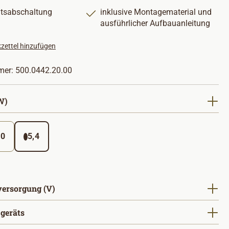
itsabschaltung
inklusive Montagematerial und
ausführlicher Aufbauanleitung
zettel hinzufügen
mer:
500.0442.20.00
auswählen
W)
,0
5,4
(Diese Option ist zurzeit nicht verfügbar. )
auswählen
ersorgung (V)
auswählen
zgeräts