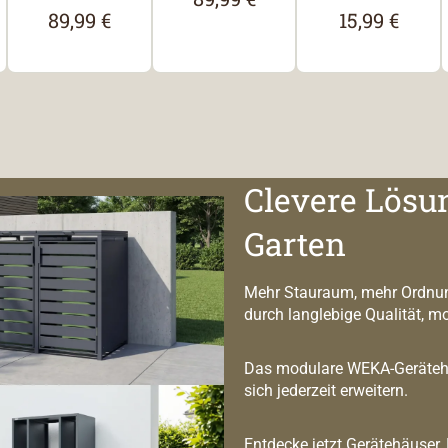
89,99 €
15,99 €
reis:
Regulärer Preis:
Regulärer Pre
Clevere Lösu
Garten
Mehr Stauraum, mehr Ordnun
durch langlebige Qualität, m
Das modulare WEKA-Geräteha
sich jederzeit erweitern.
Entdecke jetzt Gerätehäuser,