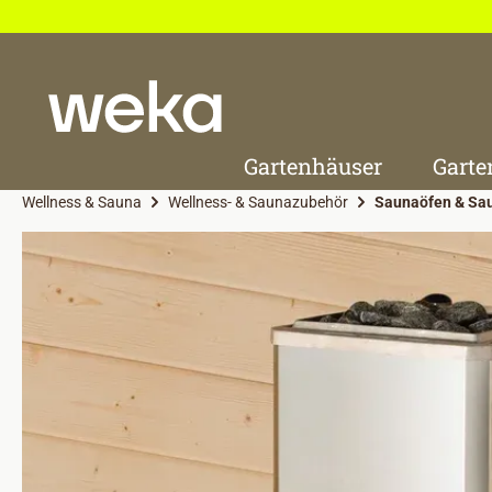
 Hauptinhalt springen
Zur Suche springen
Zur Hauptnavigation springen
Gartenhäuser
Garte
Wellness & Sauna
Wellness- & Saunazubehör
Saunaöfen & Sa
Bildergalerie überspringen