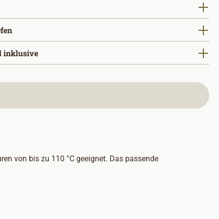
ählen
auswählen
fen
auswählen
l inklusive
uren von bis zu 110 °C geeignet. Das passende