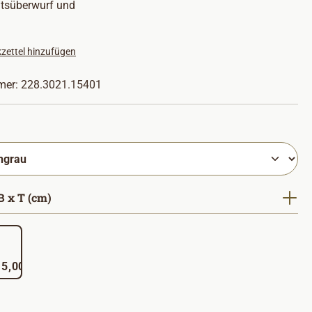
itsüberwurf und
zettel hinzufügen
mer:
228.3021.15401
hlen
auswählen
 x T (cm)
 x 215,00