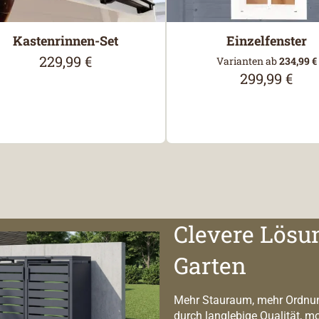
Kastenrinnen-Set
Einzelfenster
229,99 €
Regulärer Preis:
Varianten ab
234,99 €
299,99 €
Regulärer Pre
Clevere Lösu
Garten
Mehr Stauraum, mehr Ordnun
durch langlebige Qualität, m