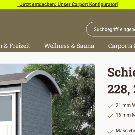
Jetzt entdecken: Unser Carport Konfigurator!
n & Freizeit
Wellness & Sauna
Carports
Schi
228,
21 mm W
16 mm M
Massivho