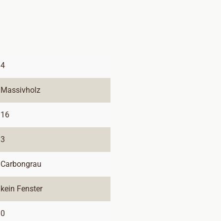
4
Massivholz
16
3
Carbongrau
kein Fenster
0