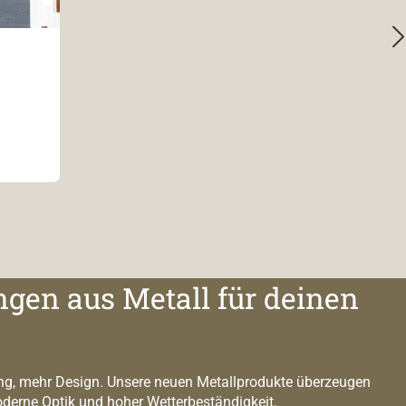
is:
ngen aus Metall für deinen
g, mehr Design. Unsere neuen Metallprodukte überzeugen
oderne Optik und hoher Wetterbeständigkeit.