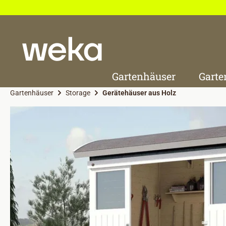
 Hauptinhalt springen
Zur Suche springen
Zur Hauptnavigation springen
Gartenhäuser
Garte
Gartenhäuser
Storage
Gerätehäuser aus Holz
Bildergalerie überspringen