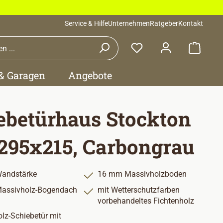
Service & Hilfe
Unternehmen
Ratgeber
Kontakt
Waren
 & Garagen
Angebote
ebetürhaus Stockton
 295x215, Carbongrau
andstärke
16 mm Massivholzboden
assivholz-Bogendach
mit Wetterschutzfarben
vorbehandeltes Fichtenholz
lz-Schiebetür mit