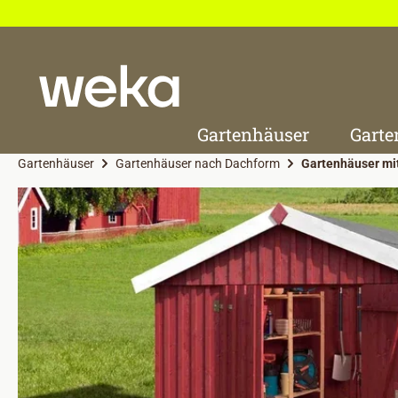
 Hauptinhalt springen
Zur Suche springen
Zur Hauptnavigation springen
Gartenhäuser
Garte
Gartenhäuser
Gartenhäuser nach Dachform
Gartenhäuser mi
Bildergalerie überspringen