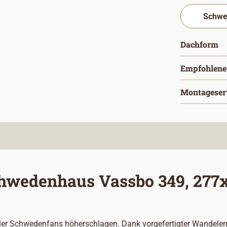
a
Dachform
Empfohlene
Montageser
hwedenhaus Vassbo 349, 277x
r Schwedenfans höherschlagen. Dank vorgefertigter Wandelement