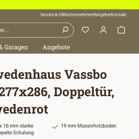
Service & Hilfe
Unternehmen
Ratgeber
Kontakt
Waren
 & Garagen
Angebote
edenhaus Vassbo
 277x286, Doppeltür,
edenrot
x 16 mm starke
19 mm Massivholzboden
pelte Schalung