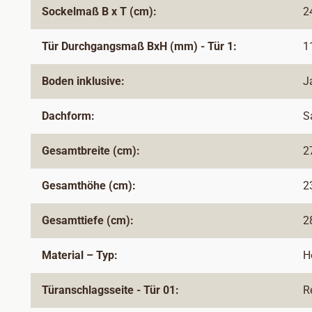
Sockelmaß B x T (cm):
2
Tür Durchgangsmaß BxH (mm) - Tür 1:
1
Boden inklusive:
J
Dachform:
S
Gesamtbreite (cm):
2
Gesamthöhe (cm):
2
Gesamttiefe (cm):
2
Material – Typ:
H
Türanschlagsseite - Tür 01:
R