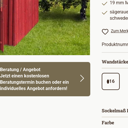
19 mm Ma
sägeraue
schwede
Zum Merk
Produktnum
Wandstärke
Beratung / Angebot
Jetzt einen kostenlosen
16
Beratungstermin buchen oder ein
individuelles Angebot anfordern!
Sockelmaß B
auswä
Farbe