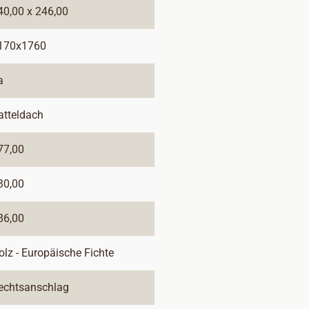
40,00 x 246,00
170x1760
a
atteldach
77,00
30,00
86,00
olz - Europäische Fichte
echtsanschlag