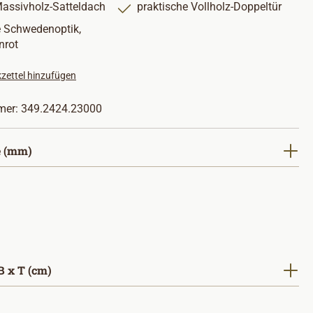
ssivholz-Satteldach
praktische Vollholz-Doppeltür
 Schwedenoptik,
nrot
zettel hinzufügen
mer:
349.2424.23000
auswählen
 (mm)
auswählen
 x T (cm)
hlen