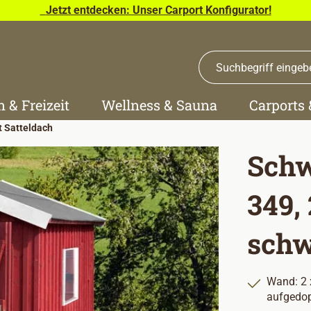
Jetzt entdecken: Unser Carport Konfigurator!
n & Freizeit
Wellness & Sauna
Carports
t Satteldach
Schw
349,
schw
Wand: 2 
aufgedop