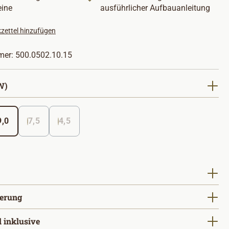
ine
ausführlicher Aufbauanleitung
zettel hinzufügen
mer:
500.0502.10.15
auswählen
W)
9,0
7,5
4,5
(Diese Option ist zurzeit nicht verfügbar. )
(Diese Option ist zurzeit nicht verfügbar. )
(Diese Option ist zurzeit nicht verfügbar. )
ählen
auswählen
uerung
auswählen
l inklusive