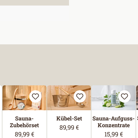
Sauna-
Kübel-Set
Sauna-Aufguss-
Zubehörset
Konzentrate
89,99 €
Regulärer Preis:
89,99 €
15,99 €
reis:
Regulärer Preis:
Regulärer Pre