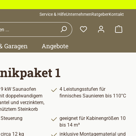
Service & Hilfe
Unternehmen
Ratgeber
Kontakt
Waren
 & Garagen
Angebote
nikpaket 1
e 9 kW Saunaofen
4 Leistungsstufen für
mit doppelwandigem
finnisches Saunieren bis 110°C
tel und verzinktem,
hütztem Steinkorb
e Steuerung
geeignet für Kabinengrößen 10
bis 14 m³
 circa 12 kg
inklusive Montagematerial und