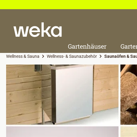
 Hauptinhalt springen
Zur Suche springen
Zur Hauptnavigation springen
Gartenhäuser
Garte
Wellness & Sauna
Wellness- & Saunazubehör
Saunaöfen & Sa
Bildergalerie überspringen