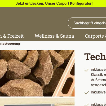
Jetzt entdecken: Unser Carport Konfigurator!
n & Freizeit
Wellness & Sauna
Carports
unasteuerung
Tech
inklusiv
Klassik 
Außenman
rostgesc
inklusiv
inklusive