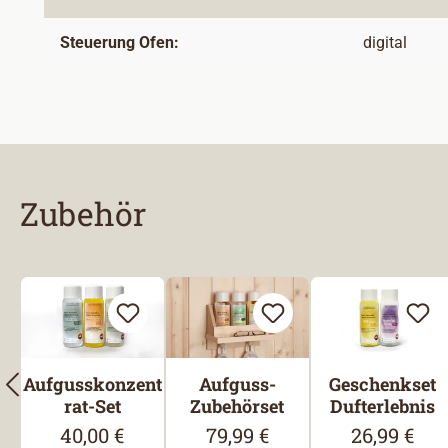
Steuerung Ofen:
digital
Zubehör
Produktgalerie überspringen
Aufgusskonzent
Aufguss-
Geschenkset
rat-Set
Zubehörset
Dufterlebnis
40,00 €
79,99 €
26,99 €
Regulärer Preis:
Regulärer Preis:
Regulärer P