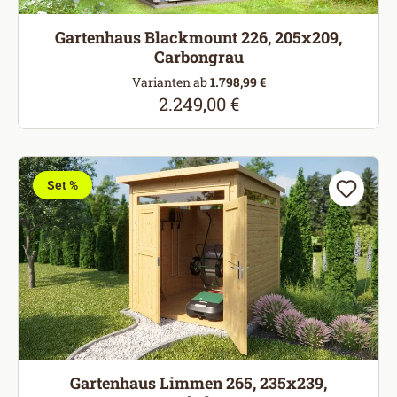
Gartenhaus Blackmount 226, 205x209,
Carbongrau
Varianten ab
1.798,99 €
2.249,00 €
Regulärer Preis:
Set %
Gartenhaus Limmen 265, 235x239,