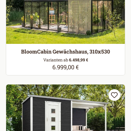
BloomCabin Gewächshaus, 310x530
Varianten ab
6.498,99 €
6.999,00 €
Regulärer Preis: