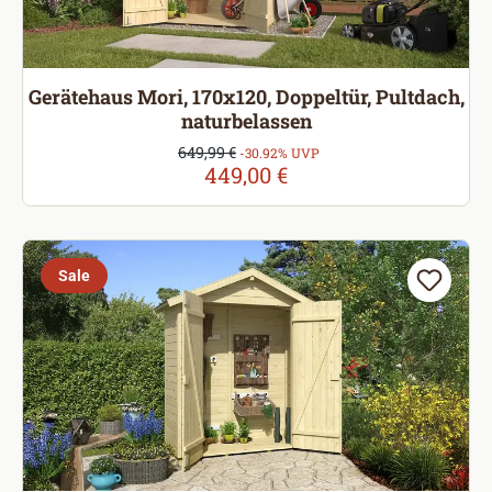
Gerätehaus Mori, 170x120, Doppeltür, Pultdach,
naturbelassen
Verkaufspreis:
649,99 €
Regulärer Preis:
-30.92% UVP
449,00 €
Sale