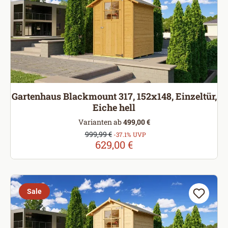
Gartenhaus Blackmount 317, 152x148, Einzeltür,
Eiche hell
Varianten ab
499,00 €
Verkaufspreis:
999,99 €
Regulärer Preis:
-37.1% UVP
629,00 €
Sale