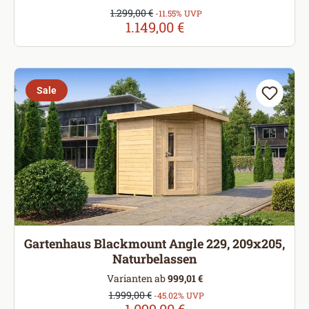
Verkaufspreis:
1.299,00 €
Regulärer Preis:
-11.55% UVP
1.149,00 €
Sale
Gartenhaus Blackmount Angle 229, 209x205,
Naturbelassen
Varianten ab
999,01 €
Verkaufspreis:
1.999,00 €
Regulärer Preis:
-45.02% UVP