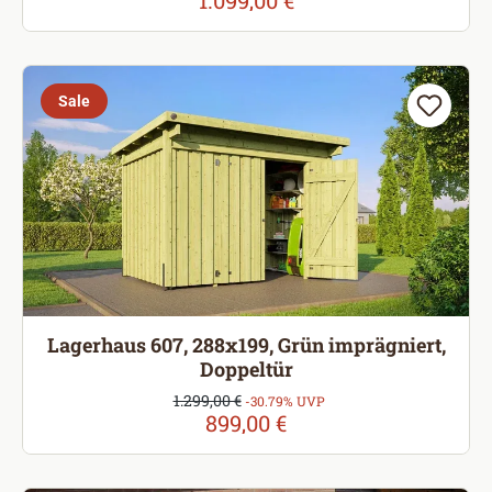
1.099,00 €
Sale
Lagerhaus 607, 288x199, Grün imprägniert,
Doppeltür
Verkaufspreis:
1.299,00 €
Regulärer Preis:
-30.79% UVP
899,00 €