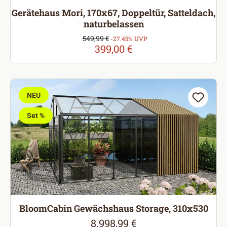
Gerätehaus Mori, 170x67, Doppeltür, Satteldach,
naturbelassen
Verkaufspreis:
549,99 €
Regulärer Preis:
-27.45% UVP
399,00 €
NEU
Set %
BloomCabin Gewächshaus Storage, 310x530
8.998,99 €
Regulärer Preis: