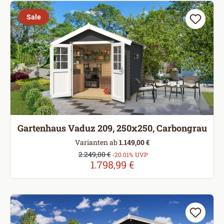
Sale
Gartenhaus Vaduz 209, 250x250, Carbongrau
Varianten ab
1.149,00 €
Verkaufspreis:
2.249,00 €
Regulärer Preis:
-20.01% UVP
1.798,99 €