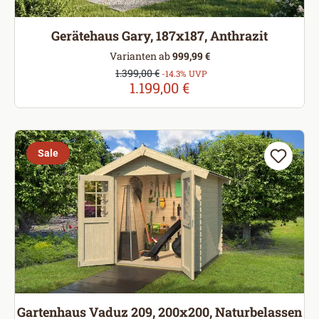
Gerätehaus Gary, 187x187, Anthrazit
Varianten ab
999,99 €
Verkaufspreis:
1.399,00 €
Regulärer Preis:
-14.3% UVP
1.199,00 €
Sale
Gartenhaus Vaduz 209, 200x200, Naturbelassen