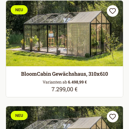
NEU
BloomCabin Gewächshaus, 310x610
Varianten ab
6.498,99 €
7.299,00 €
Regulärer Preis:
NEU