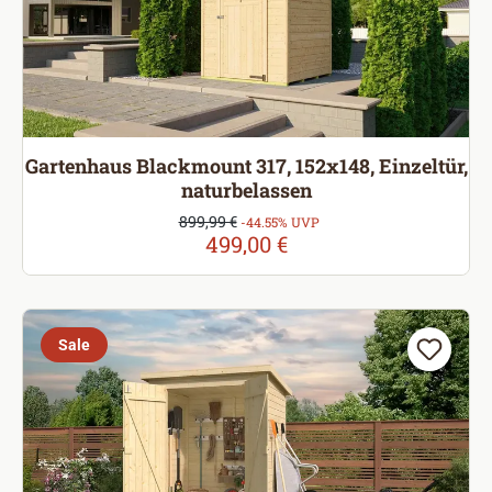
Gartenhaus Blackmount 317, 152x148, Einzeltür,
naturbelassen
Verkaufspreis:
899,99 €
Regulärer Preis:
-44.55% UVP
499,00 €
Sale