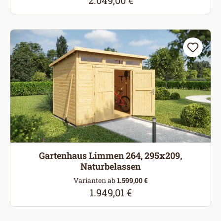
2.049,00 €
Regulärer Preis:
Gartenhaus Limmen 264, 295x209,
Naturbelassen
Varianten ab
1.599,00 €
1.949,01 €
Regulärer Preis: