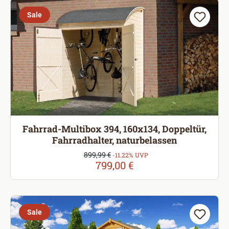
Sale
Fahrrad-Multibox 394, 160x134, Doppeltür,
Fahrradhalter, naturbelassen
Verkaufspreis:
899,99 €
Regulärer Preis:
-11.22% UVP
799,00 €
Sale