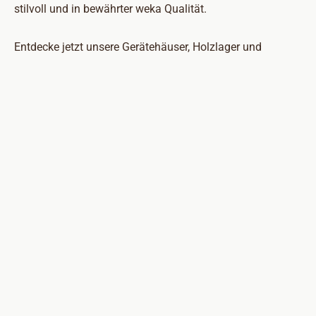
stilvoll und in bewährter weka Qualität.
Entdecke jetzt unsere Gerätehäuser, Holzlager und
Multiboxen – von modern bis klassisch, mit Anbau oder
praktischer Raumaufteilung.
Ratgeber
Service & Hilfe
Über weka
Dein Produktsupport
+49 395 42908 0
für allgemeine Fragen und Unterstützung zu unseren
Produkten. Unseren Support erreichst du