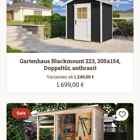
Gartenhaus Blackmount 223, 205x154,
Doppeltür, anthrazit
Varianten ab
1.249,00 €
1.699,00 €
Regulärer Preis:
Sale