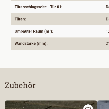
Türanschlagsseite - Tür 01:
R
Türen:
D
Umbauter Raum (m³):
1
Wandstärke (mm):
2
Zubehör
Produktgalerie überspringen