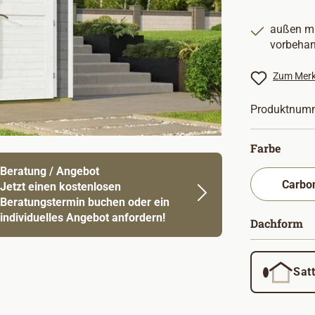
außen mi
vorbehan
Zum Merk
Produktnum
auswä
Farbe
Beratung / Angebot
Jetzt einen kostenlosen
Beratungstermin buchen oder ein
individuelles Angebot anfordern!
a
Dachform
Sat