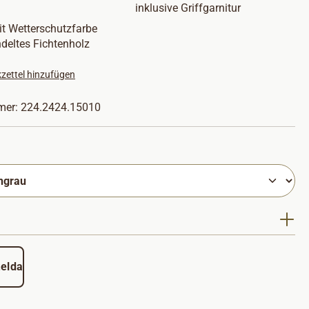
inklusive Griffgarnitur
t Wetterschutzfarbe
deltes Fichtenholz
zettel hinzufügen
mer:
224.2424.15010
hlen
uswählen
teldach