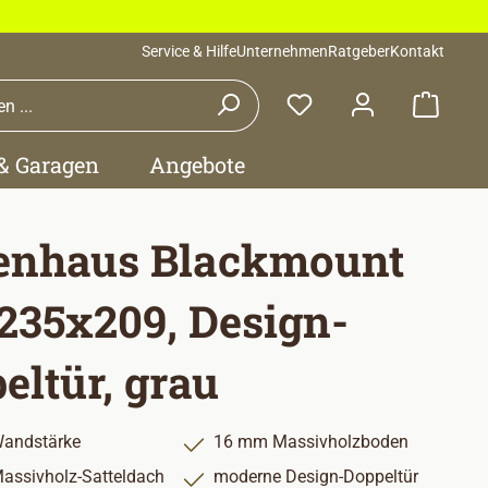
Service & Hilfe
Unternehmen
Ratgeber
Kontakt
Waren
 & Garagen
Angebote
enhaus Blackmount
 235x209, Design-
eltür, grau
andstärke
16 mm Massivholzboden
ssivholz-Satteldach
moderne Design-Doppeltür