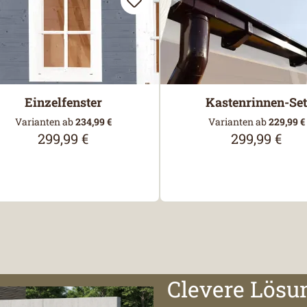
Einzelfenster
Kastenrinnen-Set
Varianten ab
234,99 €
Varianten ab
229,99 €
299,99 €
299,99 €
Regulärer Preis:
Regulärer Pre
Clevere Lösu