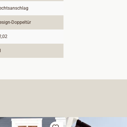
echtsanschlag
esign-Doppeltür
2,02
1