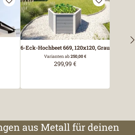
6-Eck-Hochbeet 669, 120x120, Grau
Varianten ab
250,00 €
is:
299,99 €
Regulärer Preis:
ngen aus Metall für deinen