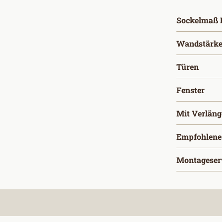
Sockelmaß B
Wandstärke
ausw
Türen
aus
Fenster
Mit Verlän
Empfohlene
Montageser