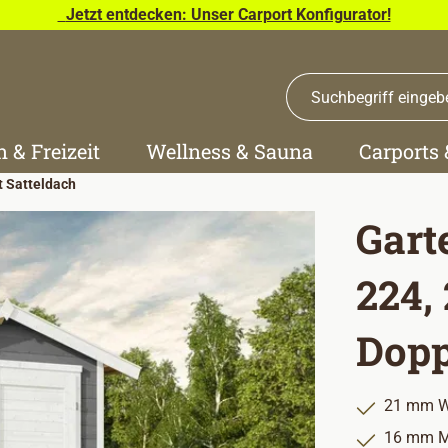
Jetzt entdecken: Unser Carport Konfigurator!
n & Freizeit
Wellness & Sauna
Carports
t Satteldach
Gart
224,
Dopp
21 mm W
16 mm Ma