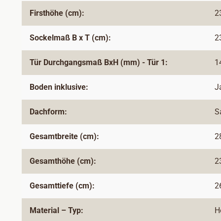
Firsthöhe (cm):
2
Sockelmaß B x T (cm):
2
Tür Durchgangsmaß BxH (mm) - Tür 1:
1
Boden inklusive:
J
Dachform:
S
Gesamtbreite (cm):
2
Gesamthöhe (cm):
2
Gesamttiefe (cm):
2
Material – Typ:
H