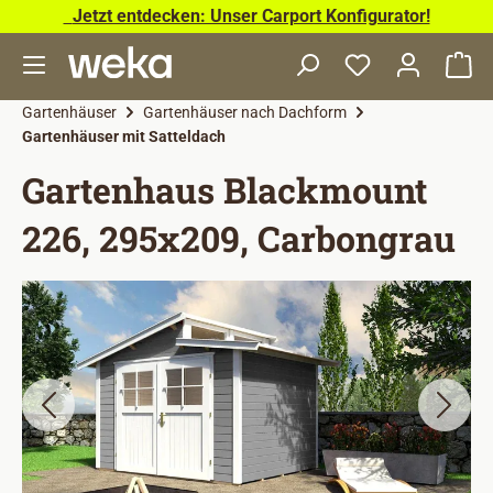
Jetzt entdecken: Unser Carport Konfigurator!
Zum Hauptinhalt springen
Wa
Gartenhäuser
Gartenhäuser nach Dachform
Gartenhäuser mit Satteldach
Gartenhaus Blackmount
226, 295x209, Carbongrau
Bildergalerie überspringen