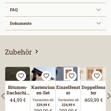
FAQ
Dokumente
Zubehör
Produktgalerie überspringen
Bitumen-
Kastenrinn
Einzelfenst
Doppelfens
Dachschin
en-Set
er
ter
deln,
44,99 €
469,99 €
Regulärer Preis:
Regulärer Pre
Varianten ab
Varianten ab
Rechteck,
229,99 €
234,99 €
Schwarz
299,99 €
299,99 €
Regulärer Preis:
Regulärer Preis: