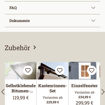
FAQ
Dokumente
Zubehör
Produktgalerie überspringen
Selbstklebende
Kastenrinnen-
Einzelfenster
Bitumen-
Set
Varianten ab
Dachbahn
119,99 €
Regulärer Preis:
234,99 €
Varianten ab
299,99 €
229,99 €
Regulärer Preis