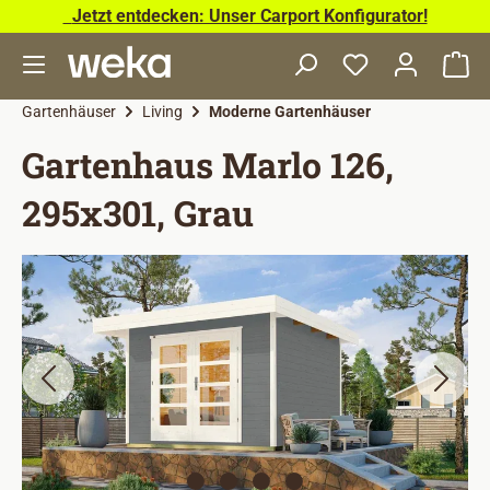
Jetzt entdecken: Unser Carport Konfigurator!
Zum Hauptinhalt springen
Wa
Gartenhäuser
Living
Moderne Gartenhäuser
Gartenhaus Marlo 126,
295x301, Grau
Bildergalerie überspringen