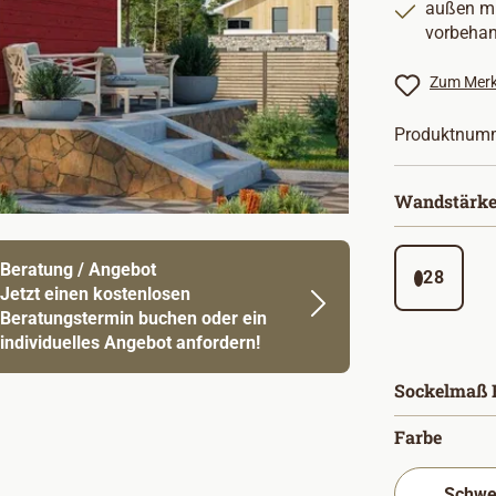
außen mi
vorbehan
Zum Merk
Produktnum
Wandstärke
Beratung / Angebot
28
Jetzt einen kostenlosen
Beratungstermin buchen oder ein
individuelles Angebot anfordern!
Sockelmaß B
auswä
Farbe