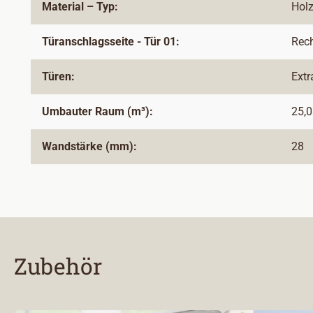
Material – Typ:
Holz
Türanschlagsseite - Tür 01:
Rec
Türen:
Ext
Umbauter Raum (m³):
25,
Wandstärke (mm):
28
Zubehör
Produktgalerie überspringen