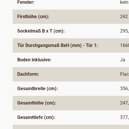
Fenster:
kein
Firsthöhe (cm):
242
Sockelmaß B x T (cm):
295,
Tür Durchgangsmaß BxH (mm) - Tür 1:
166
Boden inklusive:
Ja
Dachform:
Fla
Gesamtbreite (cm):
356
Gesamthöhe (cm):
247
Gesamttiefe (cm):
377