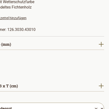
t Wetterschutzfarbe
deltes Fichtenholz
zettel hinzufügen
mer:
126.3030.43010
auswählen
 (mm)
auswählen
 x T (cm)
hlen