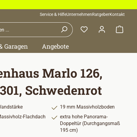
Service & Hilfe
Unternehmen
Ratgeber
Kontakt
Waren
 & Garagen
Angebote
enhaus Marlo 126,
301, Schwedenrot
andstärke
19 mm Massivholzboden
assivholz-Flachdach
extra hohe Panorama-
Doppeltür (Durchgangsmaß
195 cm)