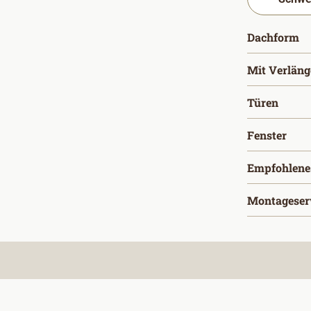
a
Dachform
Mit Verlän
ausw
Türen
aus
Fenster
Empfohlene
Montageser