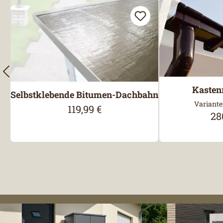
Kasten
Selbstklebende Bitumen-Dachbahn
Variante
119,99 €
Regulärer Preis:
28
Reg