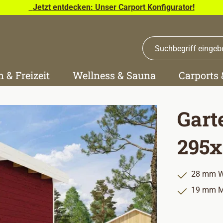
Jetzt entdecken: Unser Carport Konfigurator!
n & Freizeit
Wellness & Sauna
Carports
Gart
295x
28 mm W
19 mm M