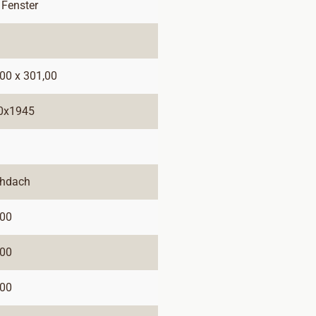
 Fenster
00 x 301,00
0x1945
chdach
,00
,00
,00