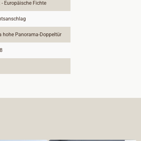
 - Europäische Fichte
htsanschlag
ra hohe Panorama-Doppeltür
08